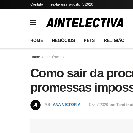
Contato
sexta-feira, agosto 7, 2026
HOME
NEGÓCIOS
PETS
RELIGIÃO
Home
Tendências
Como sair da proc
promessas imposs
POR
ANA VICTORIA
07/07/2026
em
Tendênci