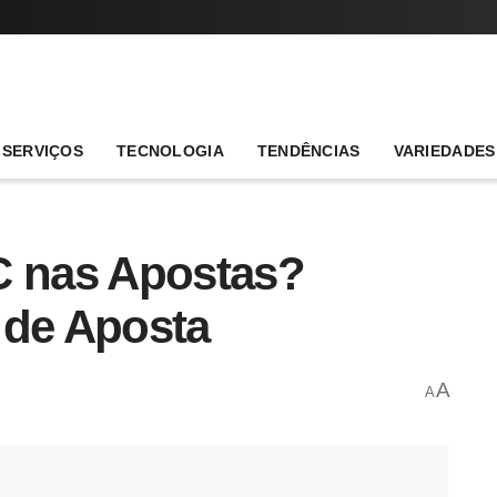
SERVIÇOS
TECNOLOGIA
TENDÊNCIAS
VARIEDADES
C nas Apostas?
 de Aposta
A
A