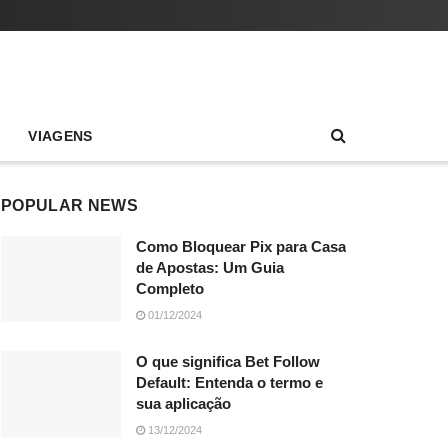
VIAGENS
POPULAR NEWS
Como Bloquear Pix para Casa
de Apostas: Um Guia
Completo
01/12/2024
O que significa Bet Follow
Default: Entenda o termo e
sua aplicação
13/12/2024