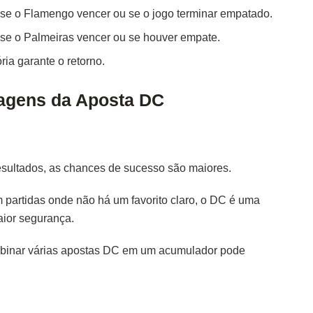
 se o Flamengo vencer ou se o jogo terminar empatado.
 se o Palmeiras vencer ou se houver empate.
ória garante o retorno.
agens da Aposta DC
 resultados, as chances de sucesso são maiores.
m partidas onde não há um favorito claro, o DC é uma
aior segurança.
binar várias apostas DC em um acumulador pode