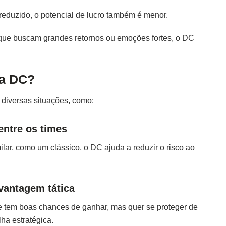
 reduzido, o potencial de lucro também é menor.
 que buscam grandes retornos ou emoções fortes, o DC
ta DC?
diversas situações, como:
 entre os times
ilar, como um clássico, o DC ajuda a reduzir o risco ao
 vantagem tática
te tem boas chances de ganhar, mas quer se proteger de
ha estratégica.