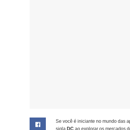
Se você é iniciante no mundo das a
sigla
DC
ao explorar os mercados d