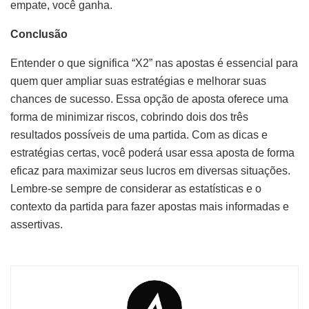
empate, você ganha.
Conclusão
Entender o que significa “X2” nas apostas é essencial para
quem quer ampliar suas estratégias e melhorar suas
chances de sucesso. Essa opção de aposta oferece uma
forma de minimizar riscos, cobrindo dois dos três
resultados possíveis de uma partida. Com as dicas e
estratégias certas, você poderá usar essa aposta de forma
eficaz para maximizar seus lucros em diversas situações.
Lembre-se sempre de considerar as estatísticas e o
contexto da partida para fazer apostas mais informadas e
assertivas.