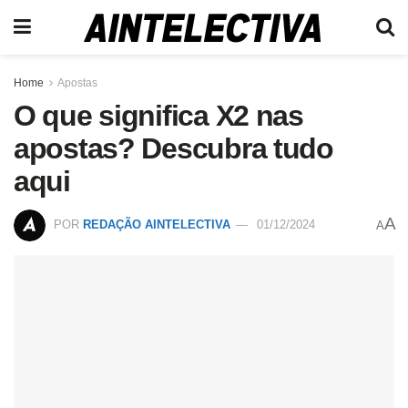
Home
Apostas
O que significa X2 nas
apostas? Descubra tudo
aqui
A
POR
REDAÇÃO AINTELECTIVA
01/12/2024
A