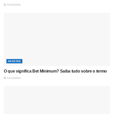
14/12/2024
APOSTAS
O que significa Bet Minimum? Saiba tudo sobre o termo
14/12/2024