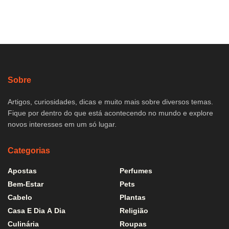
Sobre
Artigos, curiosidades, dicas e muito mais sobre diversos temas.
Fique por dentro do que está acontecendo no mundo e explore
novos interesses em um só lugar.
Categorias
Apostas
Perfumes
Bem-Estar
Pets
Cabelo
Plantas
Casa E Dia A Dia
Religião
Culinária
Roupas