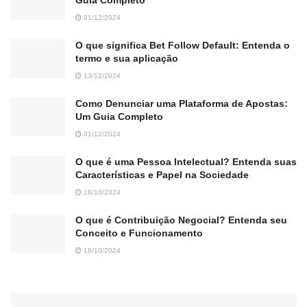
Guia Completo
01/12/2024
O que significa Bet Follow Default: Entenda o
termo e sua aplicação
13/12/2024
Como Denunciar uma Plataforma de Apostas:
Um Guia Completo
01/12/2024
O que é uma Pessoa Intelectual? Entenda suas
Características e Papel na Sociedade
18/10/2024
O que é Contribuição Negocial? Entenda seu
Conceito e Funcionamento
18/10/2024