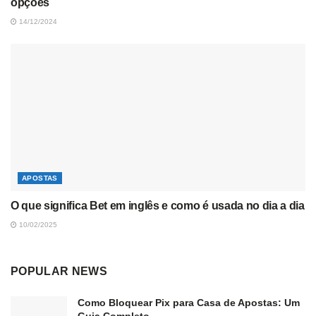
opções
14/12/2024
APOSTAS
O que significa Bet em inglês e como é usada no dia a dia
10/02/2025
POPULAR NEWS
Como Bloquear Pix para Casa de Apostas: Um