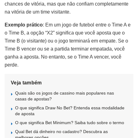
chances de vitória, mas que não confiam completamente
na vitória de um time visitante.
Exemplo prático
: Em um jogo de futebol entre o Time A e
o Time B, a opção “X2” significa que você aposta que o
Time B (o visitante) ou o jogo terminará em empate. Se o
Time B vencer ou se a partida terminar empatada, você
ganha a aposta. No entanto, se o Time A vencer, você
perde.
Veja também
Quais são os jogos de cassino mais populares nas
casas de apostas?
O que significa Draw No Bet? Entenda essa modalidade
de aposta
O que significa Bet Minimum? Saiba tudo sobre o termo
Qual Bet dá dinheiro no cadastro? Descubra as
melhores opções