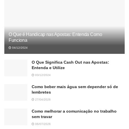
O Que é Handicap nas Apostas: Entenda Como
Funciona
04/12/2024
O Que Significa Cash Out nas Apostas:
Entenda e Utilize
03/12/2024
Como beber mais água sem depender só de
lembretes
27/04/2026
Como melhorar a comunicação no trabalho
sem travar
06/07/2026