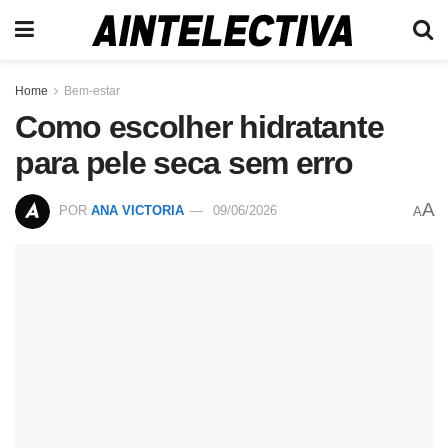
Home
Bem-estar
Como escolher hidratante
para pele seca sem erro
A
POR
ANA VICTORIA
09/06/2026
A